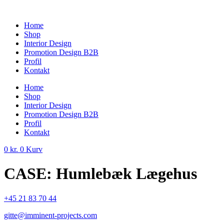
Videre
til
Home
indhold
Shop
Interior Design
Promotion Design B2B
Profil
Kontakt
Home
Shop
Interior Design
Promotion Design B2B
Profil
Kontakt
0
kr.
0
Kurv
CASE: Humlebæk Lægehus
+45 21 83 70 44
gitte@imminent-projects.com