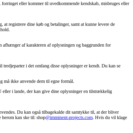
rtabt, forringet eller kommer til uvedkommende kendskab, misbruges eller
, at registrere dine køb og betalinger, samt at kunne levere de
dhold.
oden afhænger af karakteren af oplysningen og baggrunden for
l tredjeparter i det omfang disse oplysninger er kendt. Du kan se
og må ikke anvende dem til egne formål.
ller i lande, der kan give dine oplysninger en tilstrækkelig
nvendes. Du kan også tilbagekalde dit samtykke til, at der bliver
se herom kan ske til: shop
@imminent-projects.com
. Hvis du vil klage