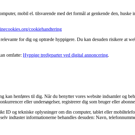
mputer, mobil el. tilsvarende med det formål at genkende den, huske ind
minecookies.org/cookiehandtering
 relevante for dig og optræde hyppigere. Du kan desuden risikere at webs
 kan omfatte:
Hyppige tredjeparter ved digital annoncering
.
fang kan henføres til dig. Når du benytter vores website indsamler og be
onkurrencer eller undersøgelser, registrerer dig som bruger eller abonnen
kt ID og tekniske oplysninger om din computer, tablet eller mobiltelefo
og selv indtaster informationerne behandles desuden: Navn, telefonnummer