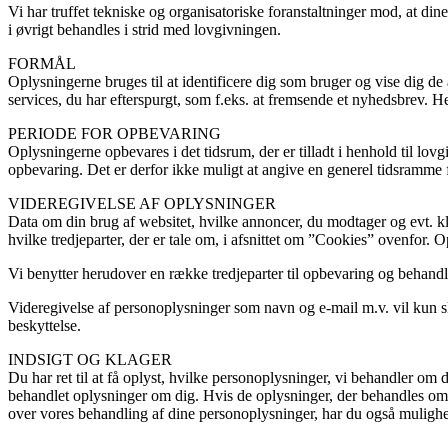
Vi har truffet tekniske og organisatoriske foranstaltninger mod, at din
i øvrigt behandles i strid med lovgivningen.
FORMÅL
Oplysningerne bruges til at identificere dig som bruger og vise dig de 
services, du har efterspurgt, som f.eks. at fremsende et nyhedsbrev. H
PERIODE FOR OPBEVARING
Oplysningerne opbevares i det tidsrum, der er tilladt i henhold til l
opbevaring. Det er derfor ikke muligt at angive en generel tidsramme f
VIDEREGIVELSE AF OPLYSNINGER
Data om din brug af websitet, hvilke annoncer, du modtager og evt. kli
hvilke tredjeparter, der er tale om, i afsnittet om ”Cookies” ovenfor.
Vi benytter herudover en række tredjeparter til opbevaring og behand
Videregivelse af personoplysninger som navn og e-mail m.v. vil kun sk
beskyttelse.
INDSIGT OG KLAGER
Du har ret til at få oplyst, hvilke personoplysninger, vi behandler om 
behandlet oplysninger om dig. Hvis de oplysninger, der behandles om dig,
over vores behandling af dine personoplysninger, har du også mulighed