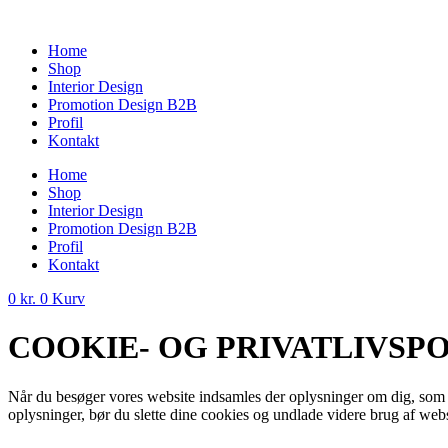
Videre
til
Home
indhold
Shop
Interior Design
Promotion Design B2B
Profil
Kontakt
Home
Shop
Interior Design
Promotion Design B2B
Profil
Kontakt
0
kr.
0
Kurv
COOKIE- OG PRIVATLIVSPO
Når du besøger vores website indsamles der oplysninger om dig, som bru
oplysninger, bør du slette dine cookies og undlade videre brug af webs