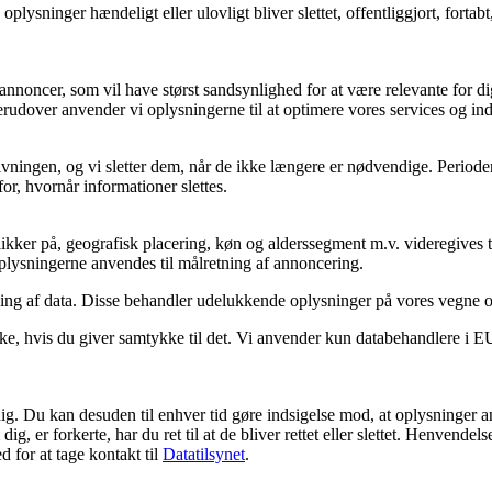
e oplysninger hændeligt eller ulovligt bliver slettet, offentliggjort, fo
annoncer, som vil have størst sandsynlighed for at være relevante for dig
erudover anvender vi oplysningerne til at optimere vores services og in
ovgivningen, og vi sletter dem, når de ikke længere er nødvendige. Peri
or, hvornår informationer slettes.
kker på, geografisk placering, køn og alderssegment m.v. videregives ti
 Oplysningerne anvendes til målretning af annoncering.
ling af data. Disse behandler udelukkende oplysninger på vores vegne 
e, hvis du giver samtykke til det. Vi anvender kun databehandlere i EU e
dig. Du kan desuden til enhver tid gøre indsigelse mod, at oplysninger a
 er forkerte, har du ret til at de bliver rettet eller slettet. Henvendel
 for at tage kontakt til
Datatilsynet
.