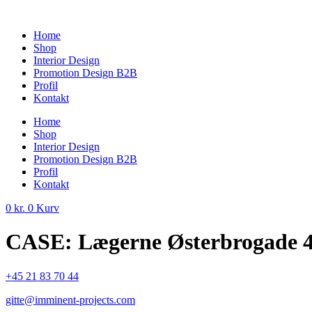
Videre
til
Home
indhold
Shop
Interior Design
Promotion Design B2B
Profil
Kontakt
Home
Shop
Interior Design
Promotion Design B2B
Profil
Kontakt
0
kr.
0
Kurv
CASE: Lægerne Østerbrogade 
+45 21 83 70 44
gitte@imminent-projects.com