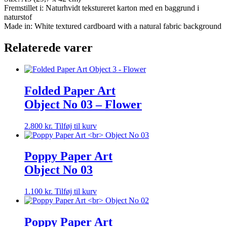
No
Fremstillet i: Naturhvidt tekstureret karton med en baggrund i
01
naturstof
-
Made in: White textured cardboard with a natural fabric background
Small
flower
Relaterede varer
antal
Folded Paper Art
Object No 03 – Flower
2.800
kr.
Tilføj til kurv
Poppy Paper Art
Object No 03
1.100
kr.
Tilføj til kurv
Poppy Paper Art