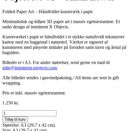
Folded Paper Art – Håndfoldet kunstværk i papir
Minimalistisk og tidløst 3D paper art i massiv egetræsramme. Et
unikt design af imminent X Objects.
Kunstværket i papir er håndfoldet i et stykke naturhvidt tekstureret
karton med en baggrund i naturstof. Værket er signeret af
kunstneren med påsyede initialer på forsiden samt navn og årstal på
bagsiden.
Billedet er i A3. For andre størrelser, send gerne en mail til
gitte@imminent-projects.com
.
Alle billeder sendes i gaveindpakning./ All items are sent in gift
wrapping.
Pris er inkl. massiv egetræsramme.
1.250
kr.
Folded
Paper
Tilføj til kurv
Art
Størrelse: A3 (29,7 x 42 cm).
Object
Size: A3 (29,7 x 42 cm)