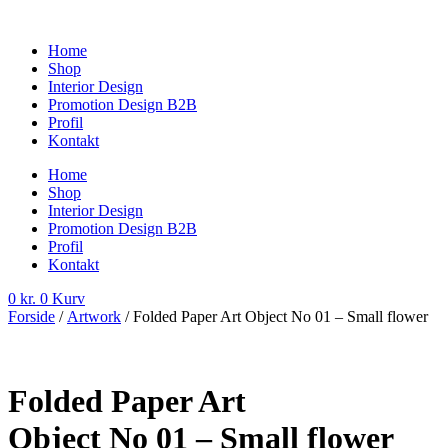
Videre
til
Home
indhold
Shop
Interior Design
Promotion Design B2B
Profil
Kontakt
Home
Shop
Interior Design
Promotion Design B2B
Profil
Kontakt
0
kr.
0
Kurv
Forside
/
Artwork
/ Folded Paper Art Object No 01 – Small flower
Folded Paper Art
Object No 01 – Small flower