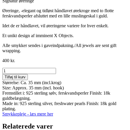
Signatur øreringe
Øreringe, -elegant og tidløst håndlavet ørekroge med to flotte
ferskvandsperler afsluttet med en lille muslingeskal i guld.
Idet de er håndlavet, vil øreringene variere for hver enkelt.
Et unikt design af imminent X Objects.
Alle smykker sendes i gaveindpakning./All jewels are sent gift
wrapping.
400
kr.
Object
No
Tilføj til kurv
162
Størrelse: Ca. 35 mm (incl.krog)
antal
Size: Approx. 35 mm (incl. hook)
Fremstillet i: 925 sterling sølv, ferskvandsperler Finish: 18k
guldbelægning.
Made in: 925 sterling silver, freshwater pearls Finish: 18k gold
plating.
Smykkepleje - læs mere her
Relaterede varer