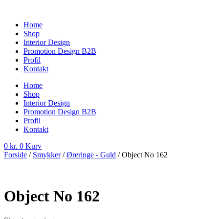
Videre
til
Home
indhold
Shop
Interior Design
Promotion Design B2B
Profil
Kontakt
Home
Shop
Interior Design
Promotion Design B2B
Profil
Kontakt
0
kr.
0
Kurv
Forside
/
Smykker
/
Øreringe - Guld
/ Object No 162
Object No 162