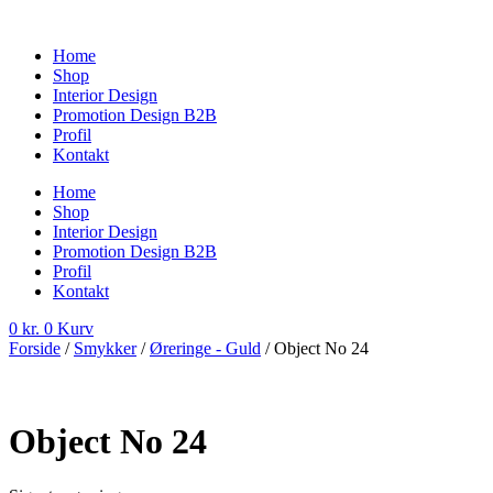
Videre
til
Home
indhold
Shop
Interior Design
Promotion Design B2B
Profil
Kontakt
Home
Shop
Interior Design
Promotion Design B2B
Profil
Kontakt
0
kr.
0
Kurv
Forside
/
Smykker
/
Øreringe - Guld
/ Object No 24
Object No 24