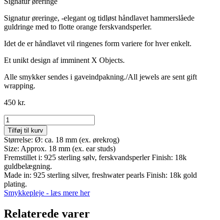
Signatur øreringe
Signatur øreringe, -elegant og tidløst håndlavet hammerslåede
guldringe med to flotte orange ferskvandsperler.
Idet de er håndlavet vil ringenes form variere for hver enkelt.
Et unikt design af imminent X Objects.
Alle smykker sendes i gaveindpakning./All jewels are sent gift
wrapping.
450
kr.
Object
No
Tilføj til kurv
24
Størrelse: Ø: ca. 18 mm (ex. ørekrog)
antal
Size: Approx. 18 mm (ex. ear studs)
Fremstillet i: 925 sterling sølv, ferskvandsperler Finish: 18k
guldbelægning.
Made in: 925 sterling silver, freshwater pearls Finish: 18k gold
plating.
Smykkepleje - læs mere her
Relaterede varer