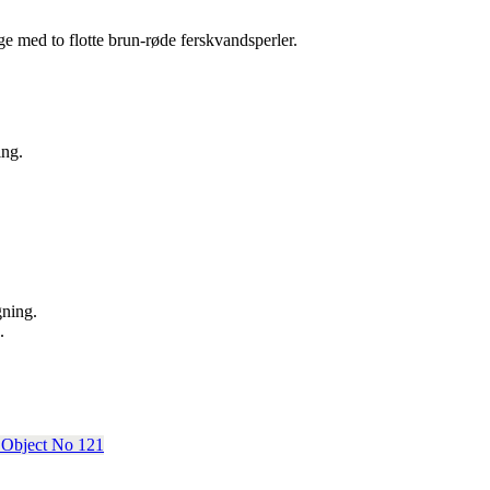
ge med to flotte brun-røde ferskvandsperler.
ing.
gning.
.