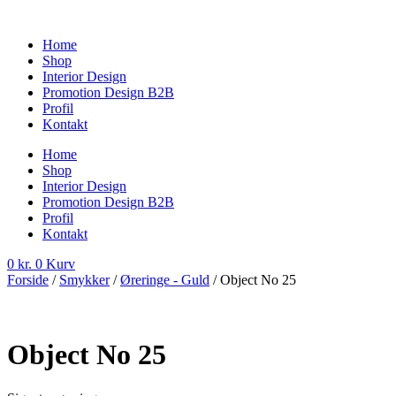
Videre
til
Home
indhold
Shop
Interior Design
Promotion Design B2B
Profil
Kontakt
Home
Shop
Interior Design
Promotion Design B2B
Profil
Kontakt
0
kr.
0
Kurv
Forside
/
Smykker
/
Øreringe - Guld
/ Object No 25
Object No 25