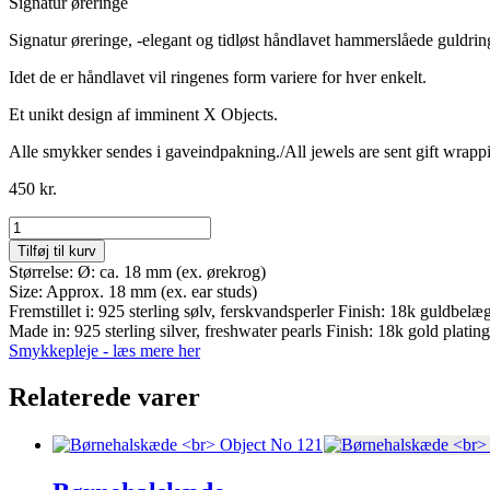
Signatur øreringe
Signatur øreringe, -elegant og tidløst håndlavet hammerslåede guldrin
Idet de er håndlavet vil ringenes form variere for hver enkelt.
Et unikt design af imminent X Objects.
Alle smykker sendes i gaveindpakning./All jewels are sent gift wrapp
450
kr.
Object
No
Tilføj til kurv
25
Størrelse: Ø: ca. 18 mm (ex. ørekrog)
antal
Size: Approx. 18 mm (ex. ear studs)
Fremstillet i: 925 sterling sølv, ferskvandsperler Finish: 18k guldbelæ
Made in: 925 sterling silver, freshwater pearls Finish: 18k gold plating
Smykkepleje - læs mere her
Relaterede varer