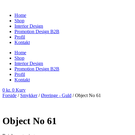
Videre
til
Home
indhold
Shop
Interior Design
Promotion Design B2B
Profil
Kontakt
Home
Shop
Interior Design
Promotion Design B2B
Profil
Kontakt
0
kr.
0
Kurv
Forside
/
Smykker
/
Øreringe - Guld
/ Object No 61
Object No 61