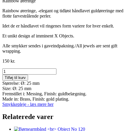
Rainbow øreringe
Rainbow øreringe, -elegant og tidløst håndlavet guldøreringe med
flotte farvestrålende perler.
Idet de er håndlavet vil ringenes form variere for hver enkelt.
Et unikt design af imminent X Objects.
Alle smykker sendes i gaveindpakning./All jewels are sent gift
wrapping.
150
kr.
Object
No
Tilføj til kurv
61
Størrelse: Ø: 25 mm
antal
Size: Ø: 25 mm
Fremstillet i: Messing, Finish: guldbelægning.
Made in: Brass, Finish: gold plating.
Smykkepleje - læs mere her
Relaterede varer