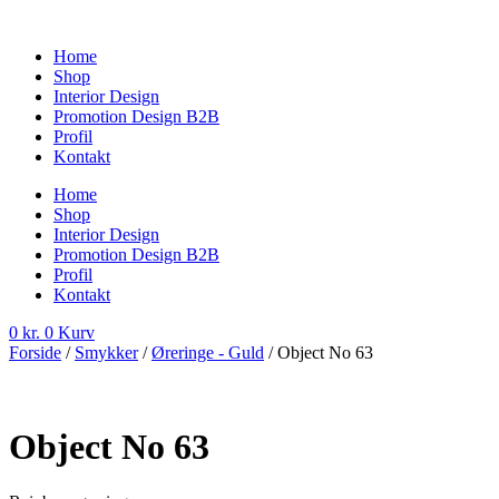
Videre
til
Home
indhold
Shop
Interior Design
Promotion Design B2B
Profil
Kontakt
Home
Shop
Interior Design
Promotion Design B2B
Profil
Kontakt
0
kr.
0
Kurv
Forside
/
Smykker
/
Øreringe - Guld
/ Object No 63
Object No 63