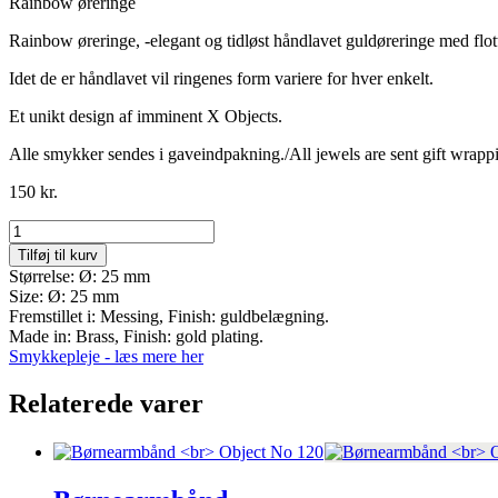
Rainbow øreringe
Rainbow øreringe, -elegant og tidløst håndlavet guldøreringe med flott
Idet de er håndlavet vil ringenes form variere for hver enkelt.
Et unikt design af imminent X Objects.
Alle smykker sendes i gaveindpakning./All jewels are sent gift wrapp
150
kr.
Object
No
Tilføj til kurv
63
Størrelse: Ø: 25 mm
antal
Size: Ø: 25 mm
Fremstillet i: Messing, Finish: guldbelægning.
Made in: Brass, Finish: gold plating.
Smykkepleje - læs mere her
Relaterede varer