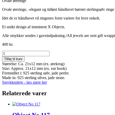
Ovale øreringe
Ovale øreringe, -elegant og tidløst håndlavet børstet sterlingsølv ringe
Idet de er håndlavet vil ringenes form variere for hver enkelt.
Et unikt design af imminent X Objects.
Alle smykker sendes i gaveindpakning./All jewels are sent gift wrapp
400
kr.
Object
No
Tilføj til kurv
80
Størrelse: Ca. 21x12 mm (ex. ørekrog)
antal
Size: Approx. 21x12 mm (ex. ear hook)
Fremstillet i: 925 sterling sølv, jade perler.
Made in: 925 sterling silver, jade stone.
Smykkepleje - læs mere her
Relaterede varer
Object No 117