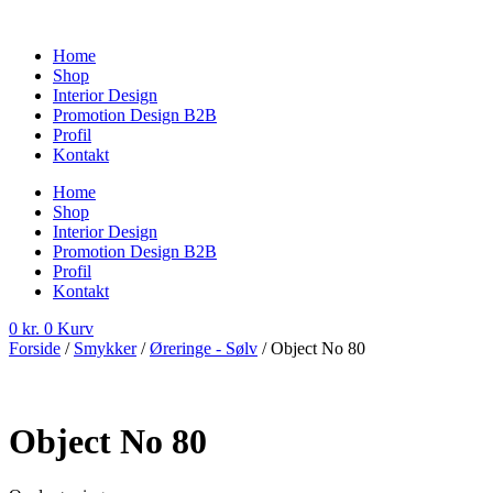
Videre
til
Home
indhold
Shop
Interior Design
Promotion Design B2B
Profil
Kontakt
Home
Shop
Interior Design
Promotion Design B2B
Profil
Kontakt
0
kr.
0
Kurv
Forside
/
Smykker
/
Øreringe - Sølv
/ Object No 80
Object No 80