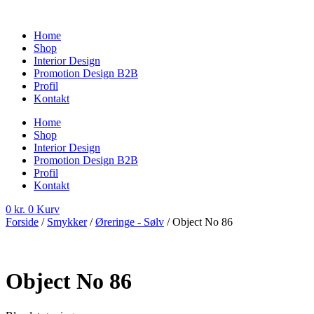
Videre
til
Home
indhold
Shop
Interior Design
Promotion Design B2B
Profil
Kontakt
Home
Shop
Interior Design
Promotion Design B2B
Profil
Kontakt
0
kr.
0
Kurv
Forside
/
Smykker
/
Øreringe - Sølv
/ Object No 86
Object No 86