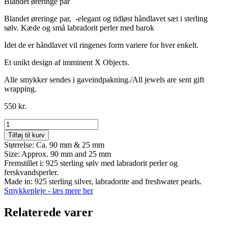
Blandet øreringe par
Blandet øreringe par, -elegant og tidløst håndlavet sæt i sterling
sølv. Kæde og små labradorit perler med barok
Idet de er håndlavet vil ringenes form variere for hver enkelt.
Et unikt design af imminent X Objects.
Alle smykker sendes i gaveindpakning./All jewels are sent gift
wrapping.
550
kr.
Object
No
Tilføj til kurv
86
Størrelse: Ca. 90 mm & 25 mm
antal
Size: Approx. 90 mm and 25 mm
Fremstillet i: 925 sterling sølv med labradorit perler og
ferskvandsperler.
Made in: 925 sterling silver, labradorite and freshwater pearls.
Smykkepleje - læs mere her
Relaterede varer