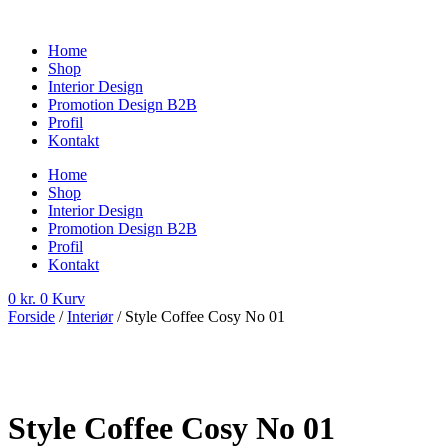
Videre
til
Home
indhold
Shop
Interior Design
Promotion Design B2B
Profil
Kontakt
Home
Shop
Interior Design
Promotion Design B2B
Profil
Kontakt
0
kr.
0
Kurv
Forside
/
Interiør
/ Style Coffee Cosy No 01
Style Coffee Cosy No 01