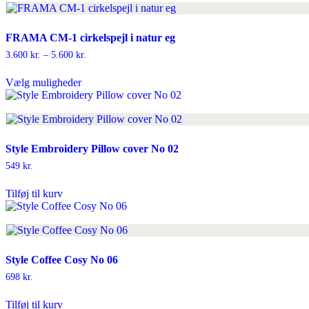
FRAMA CM-1 cirkelspejl i natur eg
Prisinterval:
3.600
kr.
–
5.600
kr.
3.600 kr.
Dette
til
Vælg muligheder
vare
5.600 kr.
har
flere
varianter.
Mulighederne
kan
Style Embroidery Pillow cover No 02
vælges
549
kr.
på
varesiden
Tilføj til kurv
Style Coffee Cosy No 06
698
kr.
Tilføj til kurv