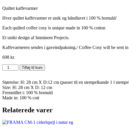
Quiltet kaffevarmer
Hver quiltet kaffevarmer er unik og håndlavet i 100 % bomuld/
Each quilted coffee cosy is unique made in 100 % cotton
Et unikt design af Imminent Projects.
Kaffevarmeren sendes i gaveindpakning./ Coffee Cosy will be sent in
698
kr.
Style
Tilføj til kurv
Coffee
Cosy
No
Størrelse: H: 28 cm X D:12 cm (passer til en stempelkande 1 l stempe
01
Size: H: 28 cm X D: 12 cm
antal
Fremstillet i: 100 % bomuld
Made in: 100 % cott
Relaterede varer