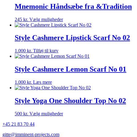
Mnemonic Håndsæbe fra &Tradition
Dette
245
kr.
Vælg muligheder
vare
har
flere
Style Cashmere Lipstick Scarf No 02
varianter.
Mulighederne
1.000
kr.
Tilføj til kurv
kan
vælges
på
Style Cashmere Lemon Scarf No 01
varesiden
1.000
kr.
Læs mere
Style Yoga One Shoulder Top No 02
Dette
500
kr.
Vælg muligheder
vare
+45 21 83 70 44
har
flere
gitte@imminent-projects.com
varianter.