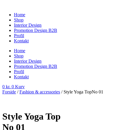
Videre
til
Home
indhold
Shop
Interior Design
Promotion Design B2B
Profil
Kontakt
Home
Shop
Interior Design
Promotion Design B2B
Profil
Kontakt
0
kr.
0
Kurv
Forside
/
Fashion & accessories
/ Style Yoga TopNo 01
Style Yoga Top
No 01