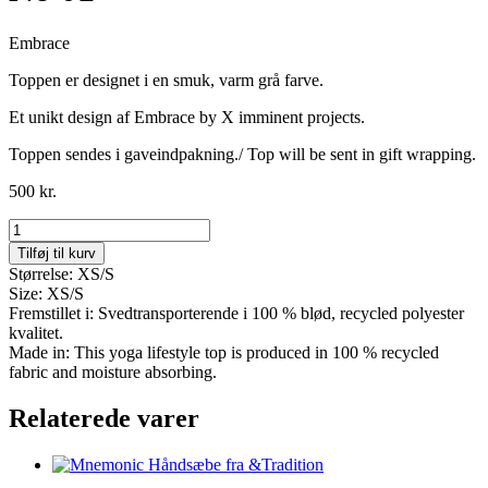
Embrace
Toppen er designet i en smuk, varm grå farve.
Et unikt design af Embrace by X imminent projects.
Toppen sendes i gaveindpakning./ Top will be sent in gift wrapping.
500
kr.
Style
Yoga
Tilføj til kurv
TopNo
Størrelse: XS/S
01
Size: XS/S
antal
Fremstillet i: Svedtransporterende i 100 % blød, recycled polyester
kvalitet.
Made in: This yoga lifestyle top is produced in 100 % recycled
fabric and moisture absorbing.
Relaterede varer