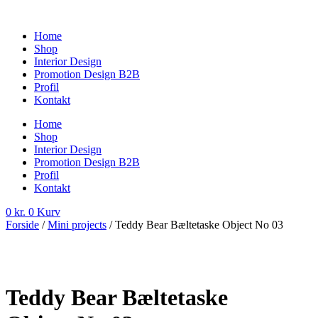
Videre
til
Home
indhold
Shop
Interior Design
Promotion Design B2B
Profil
Kontakt
Home
Shop
Interior Design
Promotion Design B2B
Profil
Kontakt
0
kr.
0
Kurv
Forside
/
Mini projects
/ Teddy Bear Bæltetaske Object No 03
Teddy Bear Bæltetaske