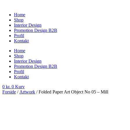
Videre
til
Home
indhold
Shop
Interior Design
Promotion Design B2B
Profil
Kontakt
Home
Shop
Interior Design
Promotion Design B2B
Profil
Kontakt
0
kr.
0
Kurv
Forside
/
Artwork
/ Folded Paper Art Object No 05 – Mill