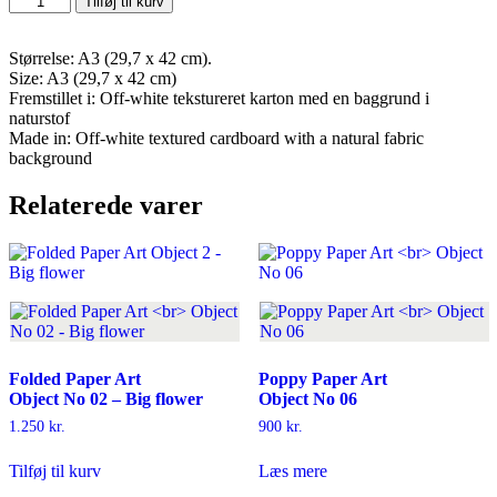
Tilføj til kurv
Paper
Art
Object
Størrelse: A3 (29,7 x 42 cm).
No
Size: A3 (29,7 x 42 cm)
05
Fremstillet i: Off-white tekstureret karton med en baggrund i
-
naturstof
Mill
Made in: Off-white textured cardboard with a natural fabric
antal
background
Relaterede varer
Folded Paper Art
Poppy Paper Art
Object No 02 – Big flower
Object No 06
1.250
kr.
900
kr.
Tilføj til kurv
Læs mere