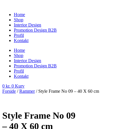
Videre
til
Home
indhold
Shop
Interior Design
Promotion Design B2B
Profil
Kontakt
Home
Shop
Interior Design
Promotion Design B2B
Profil
Kontakt
0
kr.
0
Kurv
Forside
/
Rammer
/ Style Frame No 09 – 40 X 60 cm
Style Frame No 09
– 40 X 60 cm