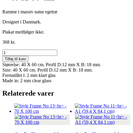
Ramme i massiv natur egetræ
Designet i Danmark.
Plakat medfølger ikke.
368
kr.
Style
Frame
Tilføj til kurv
No
Størrelse: 40 X 60 cm. Profil D:12 mm X B: 18 mm.
09
Size: 40 X 60 cm. Profil D:12 mm X B: 18 mm.
-
Fremstillet i: 2 mm klart glas
40
Made in: 2 mm clear glass
X
60
Relaterede varer
cm
antal