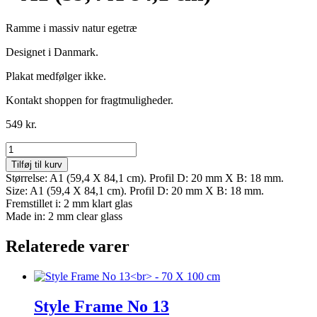
Ramme i massiv natur egetræ
Designet i Danmark.
Plakat medfølger ikke.
Kontakt shoppen for fragtmuligheder.
549
kr.
Style
Frame
Tilføj til kurv
No
Størrelse: A1 (59,4 X 84,1 cm). Profil D: 20 mm X B: 18 mm.
11
Size: A1 (59,4 X 84,1 cm). Profil D: 20 mm X B: 18 mm.
-
Fremstillet i: 2 mm klart glas
A1
Made in: 2 mm clear glass
(59,4
X
Relaterede varer
84,1
cm)
antal
Style Frame No 13