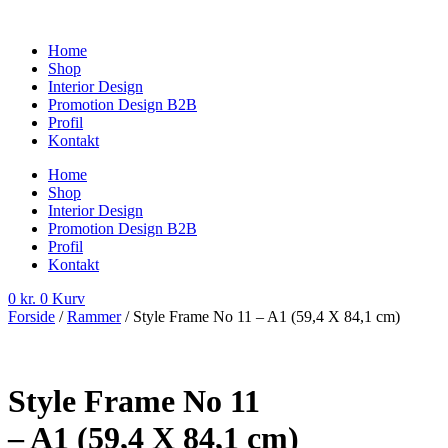
Videre
til
Home
indhold
Shop
Interior Design
Promotion Design B2B
Profil
Kontakt
Home
Shop
Interior Design
Promotion Design B2B
Profil
Kontakt
0
kr.
0
Kurv
Forside
/
Rammer
/ Style Frame No 11 – A1 (59,4 X 84,1 cm)
Style Frame No 11
– A1 (59,4 X 84,1 cm)